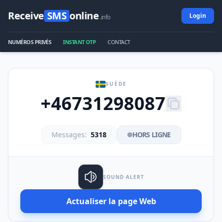
Receive
SMS
online
Login
.info
NUMÉROS PRIVÉS
INSTANT OTP
CONTACT
SUÈDE
+46731298087
Messages:
5318
HORS LIGNE
SOUND ALERT
Actualiser la page Web